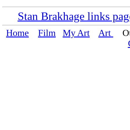
Stan Brakhage links pag
Home
Film
My Art
Art
Oth