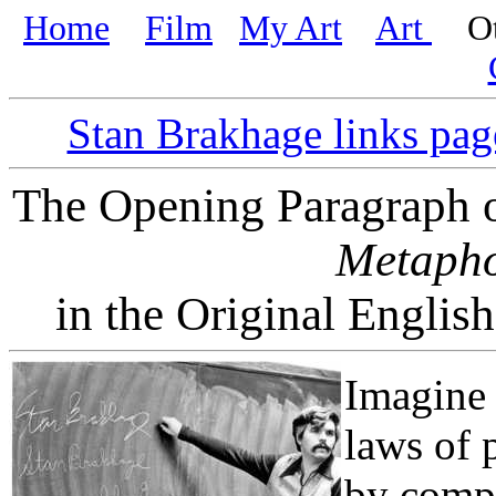
Home
Film
My Art
Art
Oth
Stan Brakhage links pag
The Opening Paragraph 
Metapho
in the Original Englis
Imagine
laws of 
by compo