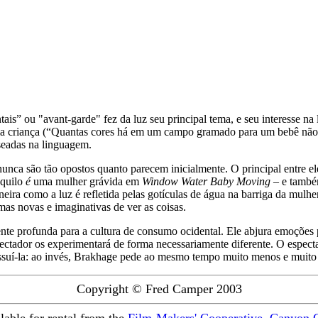
ais” ou "avant-garde" fez da luz seu principal tema, e seu interesse na
 uma criança (“Quantas cores há em um campo gramado para um bebê não
aseadas na linguagem.
nca são tão opostos quanto parecem inicialmente. O principal entre ele
aquilo
é
uma mulher grávida em
Window Water Baby Moving
– e també
ira como a luz é refletida pelas gotículas de água na barriga da mulher
mas novas e imaginativas de ver as coisas.
te profunda para a cultura de consumo ocidental. Ele abjura emoções p
pectador os experimentará de forma necessariamente diferente. O espec
 possuí-la: ao invés, Brakhage pede ao mesmo tempo muito menos e muit
Copyright © Fred Camper 2003