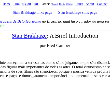
Home
Film
My Art
Art
Other:
Links
About
Contact
(
Travel
,
Rants
,
Obits
)
Stan Brakhage links page
Stan Brakhage stills page
etragens de Belo Horizonte
no Brasil, no qual fui o curador de uma sér
er
Stan Brakhage
: A Brief Introduction
por Fred Camper
nte começarem a ser escritas com o sábio julgamento que só a distânci
figuras mais importantes de todas as artes. O total virtuosismo de seu 
maioria de sues filmes são silenciosos, porque a música vem da própri
seus espaços e ritmos garantem a importância monumental de seus cerc