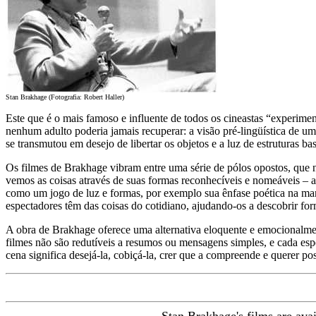
Stan Brakhage (Fotografia: Robert Haller)
Este que é o mais famoso e influente de todos os cineastas “experiment
nenhum adulto poderia jamais recuperar: a visão pré-lingüística de
se transmutou em desejo de libertar os objetos e a luz de estruturas b
Os filmes de Brakhage vibram entre uma série de pólos opostos, que nu
vemos as coisas através de suas formas reconhecíveis e nomeáveis – 
como um jogo de luz e formas, por exemplo sua ênfase poética na mane
espectadores têm das coisas do cotidiano, ajudando-os a descobrir for
A obra de Brakhage oferece uma alternativa eloquente e emocionalmen
filmes não são redutíveis a resumos ou mensagens simples, e cada es
cena significa desejá-la, cobiçá-la, crer que a compreende e querer